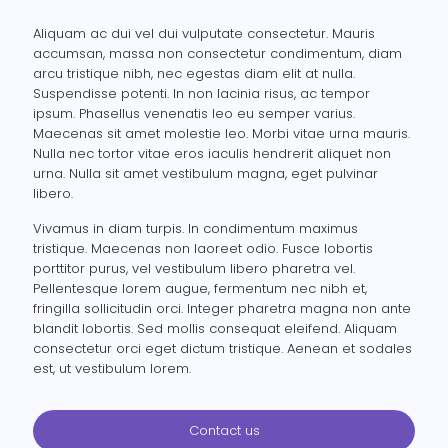
Aliquam ac dui vel dui vulputate consectetur. Mauris
accumsan, massa non consectetur condimentum, diam
arcu tristique nibh, nec egestas diam elit at nulla.
Suspendisse potenti. In non lacinia risus, ac tempor
ipsum. Phasellus venenatis leo eu semper varius.
Maecenas sit amet molestie leo. Morbi vitae urna mauris.
Nulla nec tortor vitae eros iaculis hendrerit aliquet non
urna. Nulla sit amet vestibulum magna, eget pulvinar
libero.
Vivamus in diam turpis. In condimentum maximus
tristique. Maecenas non laoreet odio. Fusce lobortis
porttitor purus, vel vestibulum libero pharetra vel.
Pellentesque lorem augue, fermentum nec nibh et,
fringilla sollicitudin orci. Integer pharetra magna non ante
blandit lobortis. Sed mollis consequat eleifend. Aliquam
consectetur orci eget dictum tristique. Aenean et sodales
est, ut vestibulum lorem.
Contact us