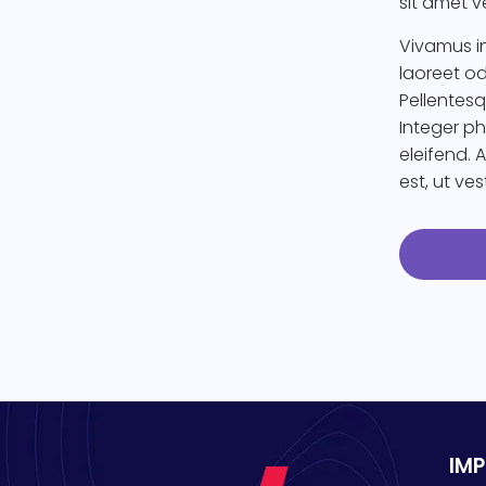
sit amet v
Vivamus i
laoreet od
Pellentesq
Integer p
eleifend. 
est, ut ve
IM