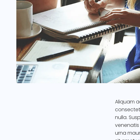
Aliquam a
consectet
nulla. Sus
venenatis 
urna mauri