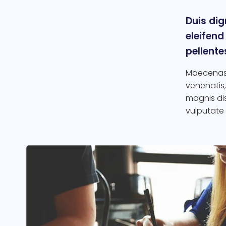
Duis dig
eleifend
pellente
Maecenas 
venenatis,
magnis dis
vulputate e