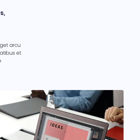
s,
eget arcu
natibus et
e