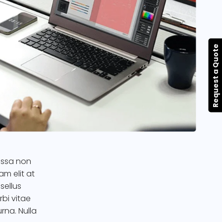
Request a Quote
assa non
m elit at
sellus
bi vitae
urna. Nulla