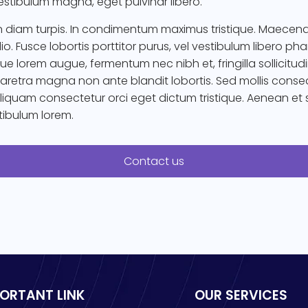
estibulum magna, eget pulvinar libero.
n diam turpis. In condimentum maximus tristique. Maecen
io. Fusce lobortis porttitor purus, vel vestibulum libero phar
ue lorem augue, fermentum nec nibh et, fringilla sollicitudi
haretra magna non ante blandit lobortis. Sed mollis cons
Aliquam consectetur orci eget dictum tristique. Aenean et
stibulum lorem.
Contact us
PORTANT LINK
OUR SERVICES