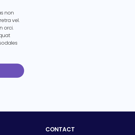
as non
etra vel.
n orci.
equat
 sodales
CONTACT